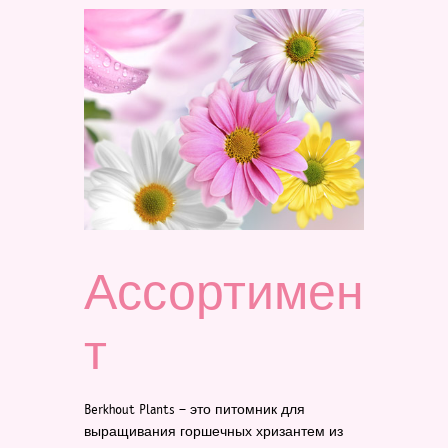
Ассортимен
т
Berkhout Plants – это питомник для
выращивания горшечных хризантем из