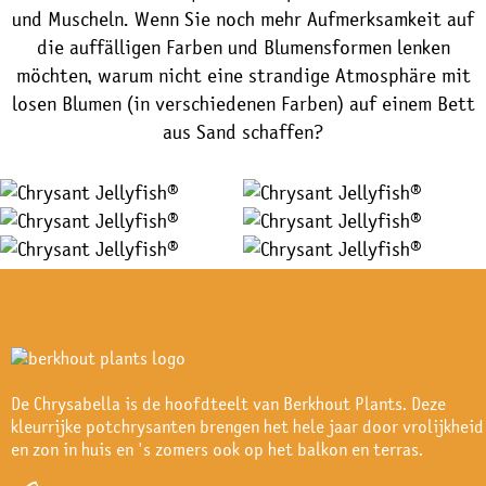
und Muscheln. Wenn Sie noch mehr Aufmerksamkeit auf
die auffälligen Farben und Blumensformen lenken
möchten, warum nicht eine strandige Atmosphäre mit
losen Blumen (in verschiedenen Farben) auf einem Bett
aus Sand schaffen?
De Chrysabella is de hoofdteelt van Berkhout Plants. Deze
kleurrijke potchrysanten brengen het hele jaar door vrolijkheid
en zon in huis en 's zomers ook op het balkon en terras.