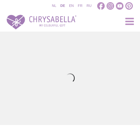
NL
DE
EN
FR
RU