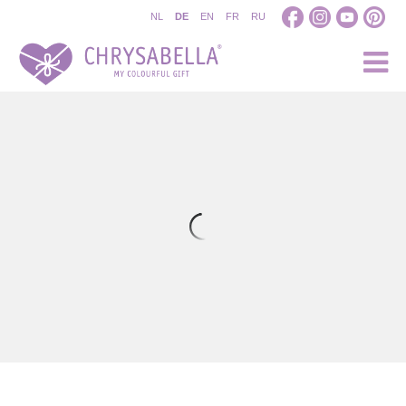
NL
DE
EN
FR
RU