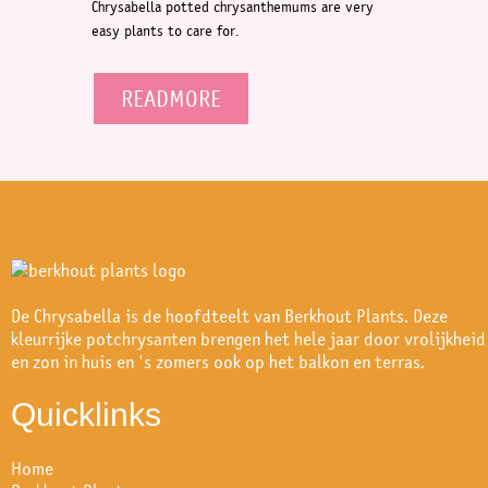
Chrysabella potted chrysanthemums are very
easy plants to care for.
READMORE
De Chrysabella is de hoofdteelt van Berkhout Plants. Deze
kleurrijke potchrysanten brengen het hele jaar door vrolijkheid
en zon in huis en 's zomers ook op het balkon en terras.
Quicklinks
Home