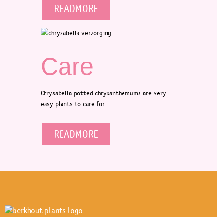
READMORE
Care
Chrysabella potted chrysanthemums are very
easy plants to care for.
READMORE