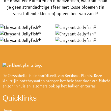
de opvallende kleuren en bloemvormen, waarom maak
je geen strandachtige sfeer met losse bloemen (in
verschillende kleuren) op een bed van zand?
De Chrysabella is de hoofdteelt van Berkhout Plants. Deze
kleurrijke potchrysanten brengen het hele jaar door vrolijkheid
en zon in huis en 's zomers ook op het balkon en terras.
Quicklinks
Home